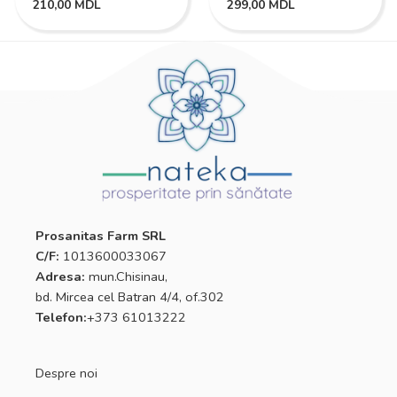
210,00
MDL
299,00
MDL
Prosanitas Farm SRL
C/F:
1013600033067
Adresa:
mun.Chisinau,
bd. Mircea cel Batran 4/4, of.302
Telefon:
+373 61013222
Despre noi