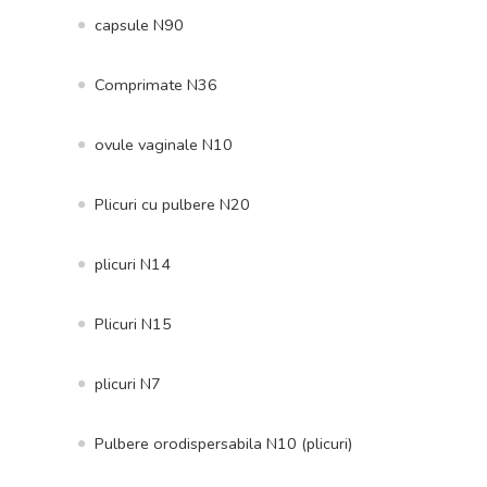
capsule N90
Comprimate N36
ovule vaginale N10
Plicuri cu pulbere N20
plicuri N14
Plicuri N15
plicuri N7
Pulbere orodispersabila N10 (plicuri)