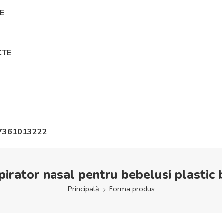
E
CTE
7361013222
pirator nasal pentru bebelusi plastic 
Principală
Forma produs