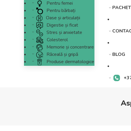
Pentru femei
PACHET
Pentru bărbați
Oase și articulații
Digestie și ficat
CONTA
Stres și anxietate
Colesterol
Memorie și concentrare
Răceală și gripă
BLOG
Produse dermatologice
+3
As