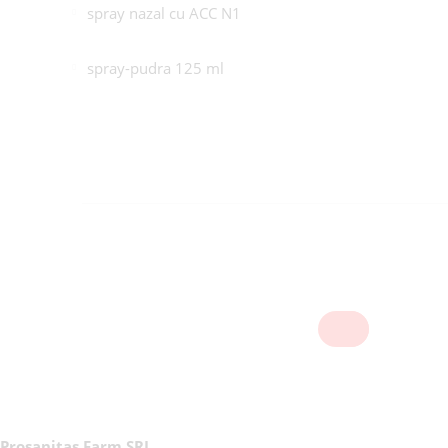
spray nazal cu ACC N1
spray-pudra 125 ml
Prosanitas Farm SRL