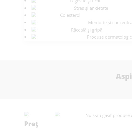
Digestie și ficat
Stres și anxietate
Colesterol
Memorie și concentra
Răceală și gripă
Produse dermatologic
Aspi
Nu s-au găsit produse c
Preț