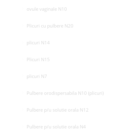
ovule vaginale N10
Plicuri cu pulbere N20
plicuri N14
Plicuri N15
plicuri N7
Pulbere orodispersabila N10 (plicuri)
Pulbere p/u solutie orala N12
Pulbere p/u solutie orala N4