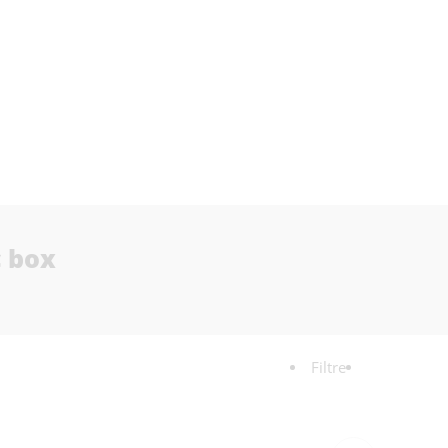
c box
Filtre