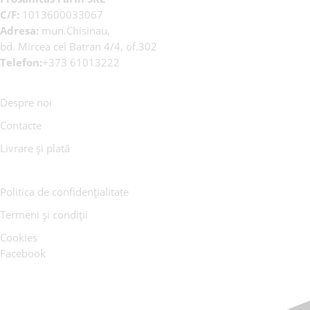
C/F:
1013600033067
Adresa:
mun.Chisinau,
bd. Mircea cel Batran 4/4, of.302
Telefon:
+373 61013222
Despre noi
Contacte
Livrare și plată
Politica de confidențialitate
Termeni și condiții
Cookies
Facebook