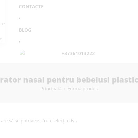
CONTACTE
re
BLOG
e
+37361013222
rator nasal pentru bebelusi plasti
Principală
Forma produs
are să se potrivească cu selecția dvs.