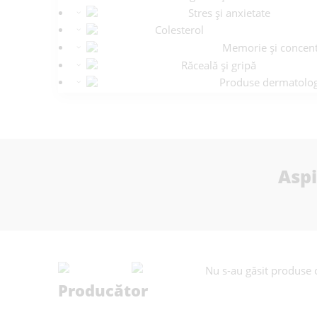
Stres și anxietate
Colesterol
Memorie și concent
Răceală și gripă
Produse dermatolog
Aspi
Nu s-au găsit produse c
Producător