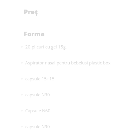
Preț
Forma
20 plicuri cu gel 15g.
Aspirator nasal pentru bebelusi plastic box
capsule 15+15
capsule N30
Capsule N60
capsule N90