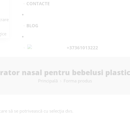
CONTACTE
rare
BLOG
ice
+37361013222
rator nasal pentru bebelusi plasti
Principală
Forma produs
are să se potrivească cu selecția dvs.