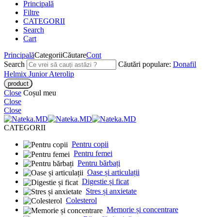
Principală
Filtre
CATEGORII
Search
Cart
Principală
Categorii
Căutare
Cont
Search
Căutări populare:
Donafil
Helmix Junior
Aterolip
Close
Coșul meu
Close
Close
CATEGORII
Pentru copii
Pentru femei
Pentru bărbați
Oase și articulații
Digestie și ficat
Stres și anxietate
Colesterol
Memorie și concentrare