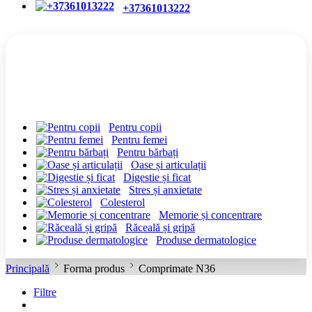
+37361013222
CATEGORII
Pentru copii
Pentru femei
Pentru bărbați
Oase și articulații
Digestie și ficat
Stres și anxietate
Colesterol
Memorie și concentrare
Răceală și gripă
Produse dermatologice
Principală
Forma produs
Comprimate N36
Filtre