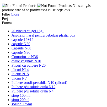
Nu s-au găsit
produse care să se potrivească cu selecția dvs.
Filtre
Close
Preț
Forma
20 plicuri cu gel 15g.
Aspirator nasal pentru bebelusi plastic box
capsule 15+15
capsule N30
Capsule N60
capsule N90
Comprimate N36
ovule vaginale N10
Plicuri cu pulbere N20
plicuri N14
Plicuri N15
plicuri N7
Pulbere orodispersabila N10 (plicuri)
Pulbere p/u solutie orala N12
Pulbere p/u solutie orala N4
sirop 100 ml
sirop 200ml
solutie 175ml