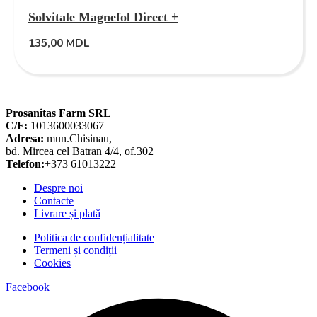
Solvitale Magnefol Direct +
135,00
MDL
Prosanitas Farm SRL
C/F:
1013600033067
Adresa:
mun.Chisinau,
bd. Mircea cel Batran 4/4, of.302
Telefon:
+373 61013222
Despre noi
Contacte
Livrare și plată
Politica de confidențialitate
Termeni și condiții
Cookies
Facebook