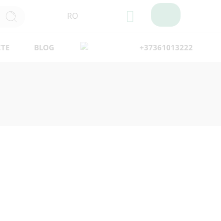
RO
TE
BLOG
+37361013222
Filtre
 cu selecția dvs.