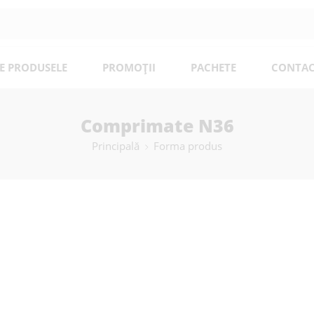
E PRODUSELE
PROMOȚII
PACHETE
CONTAC
Comprimate N36
Principală
Forma produs
Nu s-au găsit produse care să se potrivească