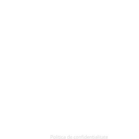
Produse recomandate
Politica de confidențialitate