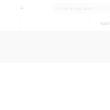
CATEGORII
TOAT
Preț
Forma
20 plicuri cu gel 15g.