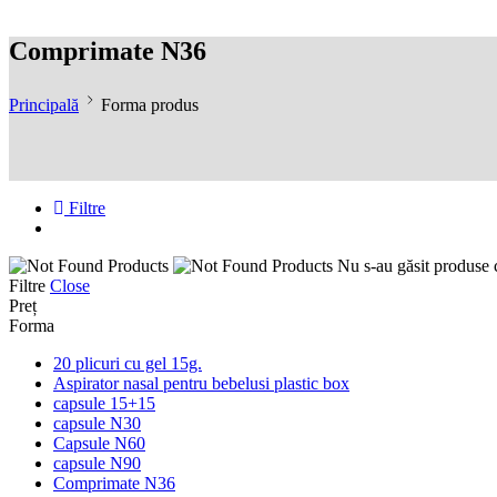
Comprimate N36
Principală
Forma produs
Filtre
Nu s-au găsit produse c
Filtre
Close
Preț
Forma
20 plicuri cu gel 15g.
Aspirator nasal pentru bebelusi plastic box
capsule 15+15
capsule N30
Capsule N60
capsule N90
Comprimate N36