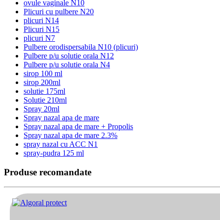
ovule vaginale N10
Plicuri cu pulbere N20
plicuri N14
Plicuri N15
plicuri N7
Pulbere orodispersabila N10 (plicuri)
Pulbere p/u solutie orala N12
Pulbere p/u solutie orala N4
sirop 100 ml
sirop 200ml
solutie 175ml
Solutie 210ml
Spray 20ml
Spray nazal apa de mare
Spray nazal apa de mare + Propolis
Spray nazal apa de mare 2.3%
spray nazal cu ACC N1
spray-pudra 125 ml
Produse recomandate