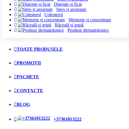
Digestie și ficat
Stres și anxietate
Colesterol
Memorie și concentrare
Răceală și gripă
Produse dermatologice
TOATE PRODUSELE
PROMOȚII
PACHETE
CONTACTE
BLOG
+37361013222