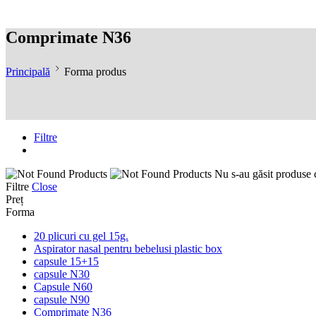
Comprimate N36
Principală
Forma produs
Filtre
Nu s-au găsit produse c
Filtre
Close
Preț
Forma
20 plicuri cu gel 15g.
Aspirator nasal pentru bebelusi plastic box
capsule 15+15
capsule N30
Capsule N60
capsule N90
Comprimate N36