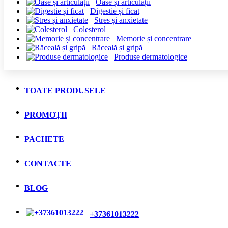
Oase și articulații
Digestie și ficat
Stres și anxietate
Colesterol
Memorie și concentrare
Răceală și gripă
Produse dermatologice
TOATE PRODUSELE
PROMOȚII
PACHETE
CONTACTE
BLOG
+37361013222