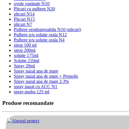
ovule vaginale N10
Plicuri cu pulbere N20
plicuri N14
Plicuri N15
plicuri N7
Pulbere orodispersabila N10 (plicuri)
Pulbere p/u solutie orala N12
Pulbere p/u solutie orala N4
sirop 100 ml
sirop 200ml
solutie 175ml
Solutie 210ml
Spray 20ml
Spray nazal apa de mare
Spray nazal apa de mare + Propolis
Spray nazal apa de mare 2.3%
spray nazal cu ACC N1
spray-pudra 125 ml
Produse recomandate