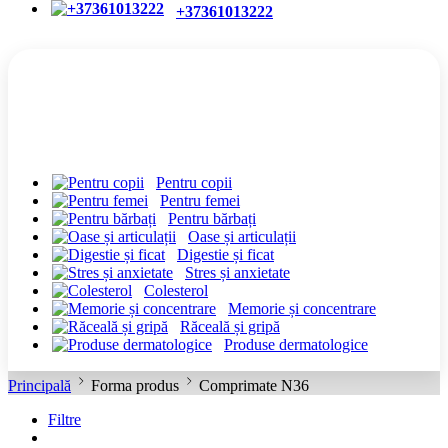
+37361013222
CATEGORII
Pentru copii
Pentru femei
Pentru bărbați
Oase și articulații
Digestie și ficat
Stres și anxietate
Colesterol
Memorie și concentrare
Răceală și gripă
Produse dermatologice
Principală
Forma produs
Comprimate N36
Filtre