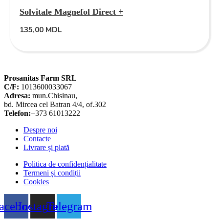
Solvitale Magnefol Direct +
135,00
MDL
Prosanitas Farm SRL
C/F:
1013600033067
Adresa:
mun.Chisinau,
bd. Mircea cel Batran 4/4, of.302
Telefon:
+373 61013222
Despre noi
Contacte
Livrare și plată
Politica de confidențialitate
Termeni și condiții
Cookies
acebook
Instagram
Telegram