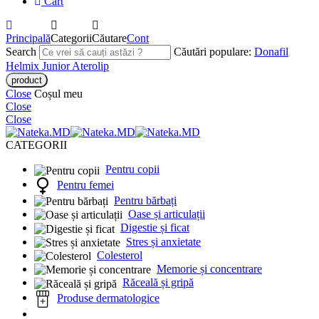
Cart
Principală
Categorii
Căutare
Cont
Search
Căutări populare:
Donafil
Helmix Junior
Aterolip
Close
Coșul meu
Close
Close
CATEGORII
Pentru copii
Pentru femei
Pentru bărbați
Oase și articulații
Digestie și ficat
Stres și anxietate
Colesterol
Memorie și concentrare
Răceală și gripă
Produse dermatologice