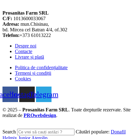
Prosanitas Farm SRL
C/F:
1013600033067
Adresa:
mun.Chisinau,
bd. Mircea cel Batran 4/4, of.302
Telefon:
+373 61013222
Despre noi
Contacte
Livrare și plată
Politica de confidențialitate
Termeni și condiții
Cookies
acebook
Instagram
Telegram
© 2025 –
Prosanitas Farm
SRL
.
Toate drepturile rezervate. Site
realizat de
PROwebdesign
.
Search
Căutări populare:
Donafil
Helmix Junior
Aterolip