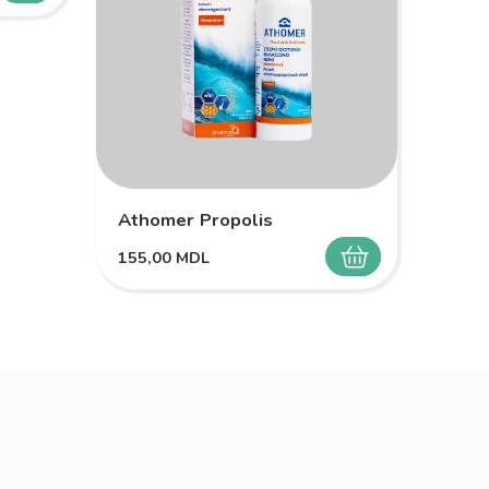
Athomer Propolis
Melo
155,00
MDL
149,
SELECTEAZĂ