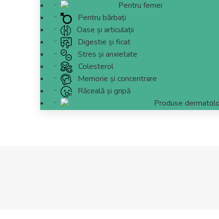
Pentru femei
Pentru bărbați
Oase și articulații
Digestie și ficat
Stres și anxietate
Colesterol
Memorie și concentrare
Răceală și gripă
Produse dermatolo