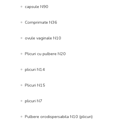
capsule N90
Comprimate N36
ovule vaginale N10
Plicuri cu pulbere N20
plicuri N14
Plicuri N15
plicuri N7
Pulbere orodispersabila N10 (plicuri)