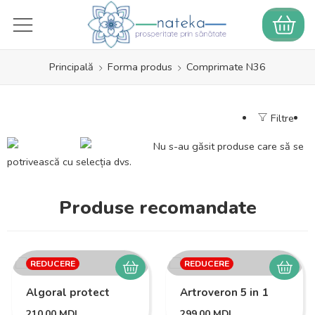
Principală
Forma produs
Comprimate N36
Filtre
Nu s-au găsit produse care să se
potrivească cu selecția dvs.
Produse recomandate
REDUCERE
REDUCERE
Algoral protect
Artroveron 5 in 1
210,00
MDL
299,00
MDL