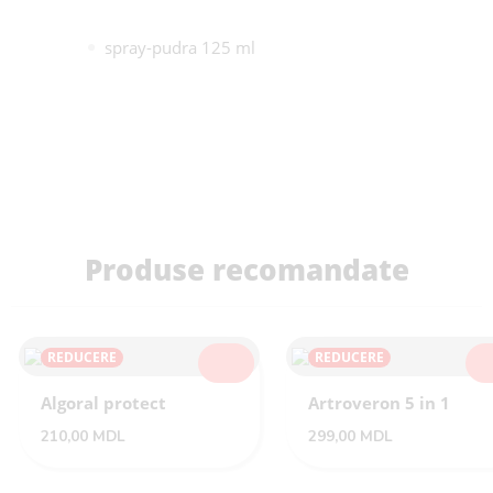
spray-pudra 125 ml
Produse recomandate
REDUCERE
REDUCERE
SELECTEAZĂ
SEL
Algoral protect
Artroveron 5 in 1
210,00
MDL
299,00
MDL