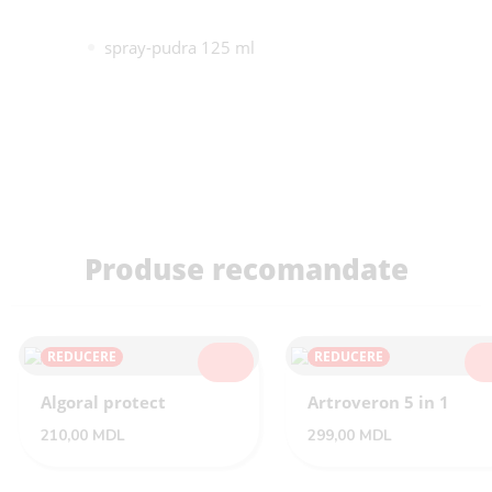
spray-pudra 125 ml
Produse recomandate
REDUCERE
REDUCERE
SELECTEAZĂ
SEL
Algoral protect
Artroveron 5 in 1
210,00
MDL
299,00
MDL