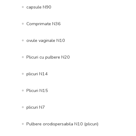
capsule N90
Comprimate N36
ovule vaginale N10
Plicuri cu pulbere N20
plicuri N14
Plicuri N15
plicuri N7
Pulbere orodispersabila N10 (plicuri)