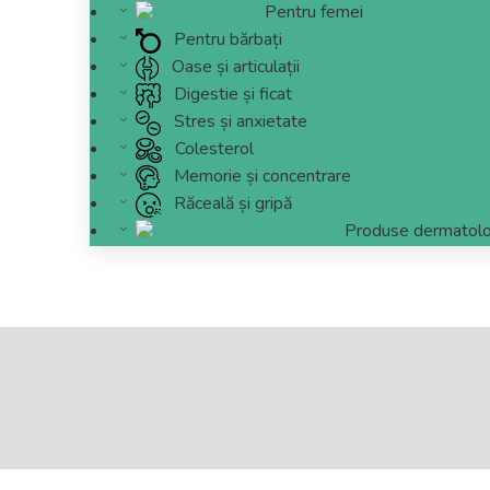
Pentru femei
Pentru bărbați
Oase și articulații
Digestie și ficat
Stres și anxietate
Colesterol
Memorie și concentrare
Răceală și gripă
Produse dermatolo