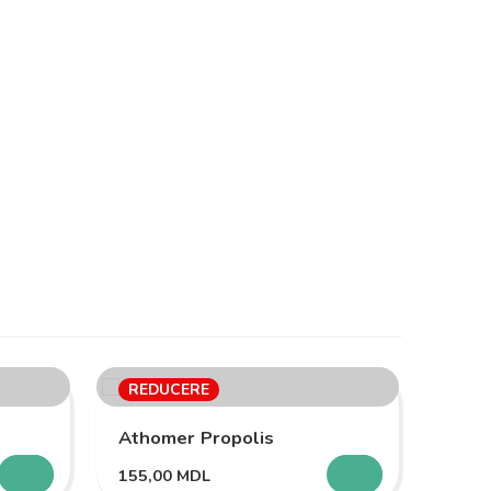
REDUCERE
RED
Athomer Propolis
155,00
MDL
SELECTEAZĂ
SELECTEAZĂ