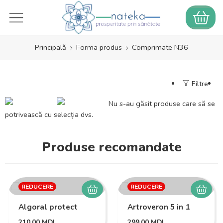
Principală
Forma produs
Comprimate N36
Filtre
Nu s-au găsit produse care să se
potrivească cu selecția dvs.
Produse recomandate
REDUCERE
REDUCERE
Algoral protect
Artroveron 5 in 1
210,00
MDL
299,00
MDL