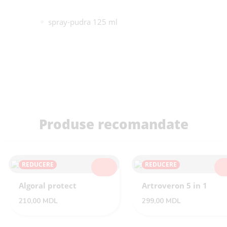
spray-pudra 125 ml
Produse recomandate
REDUCERE
REDUCERE
SELECTEAZĂ
SEL
Algoral protect
Artroveron 5 in 1
210,00
MDL
299,00
MDL