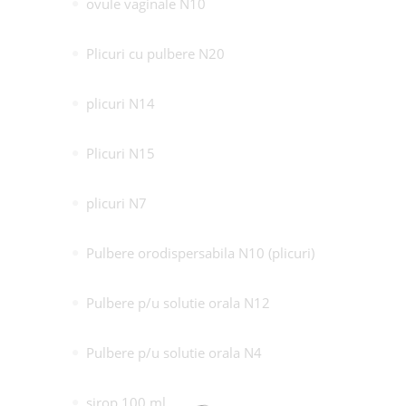
ovule vaginale N10
Plicuri cu pulbere N20
plicuri N14
Plicuri N15
plicuri N7
Pulbere orodispersabila N10 (plicuri)
Pulbere p/u solutie orala N12
Pulbere p/u solutie orala N4
sirop 100 ml