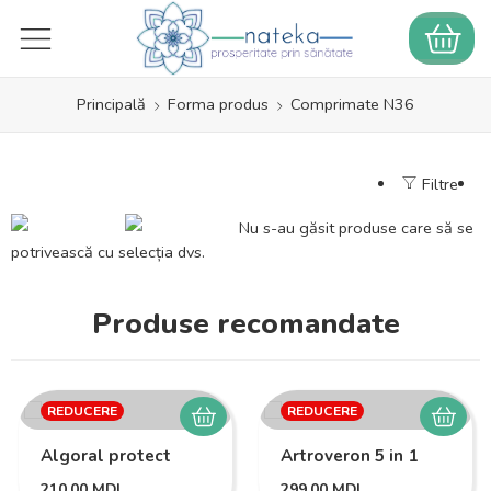
Principală
Forma produs
Comprimate N36
Filtre
Nu s-au găsit produse care să se
potrivească cu selecția dvs.
Produse recomandate
REDUCERE
REDUCERE
Algoral protect
Artroveron 5 in 1
210,00
MDL
299,00
MDL