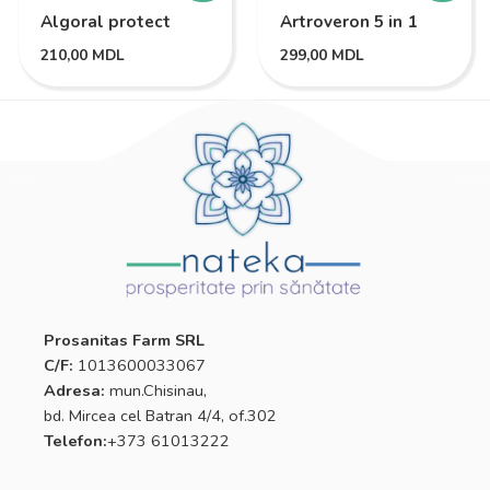
Algoral protect
Artroveron 5 in 1
210,00
MDL
299,00
MDL
Prosanitas Farm SRL
C/F:
1013600033067
Adresa:
mun.Chisinau,
bd. Mircea cel Batran 4/4, of.302
Telefon:
+373 61013222