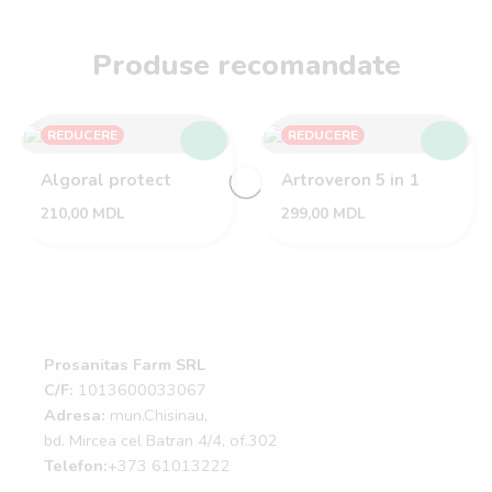
Produse recomandate
REDUCERE
REDUCERE
Algoral protect
Artroveron 5 in 1
210,00
MDL
299,00
MDL
Prosanitas Farm SRL
C/F:
1013600033067
Adresa:
mun.Chisinau,
bd. Mircea cel Batran 4/4, of.302
Telefon:
+373 61013222