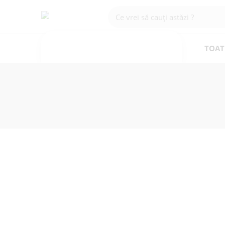
CATEGORII
TOAT
Preț
Forma
20 plicuri cu gel 15g.