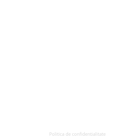
Produse recomandate
Politica de confidențialitate