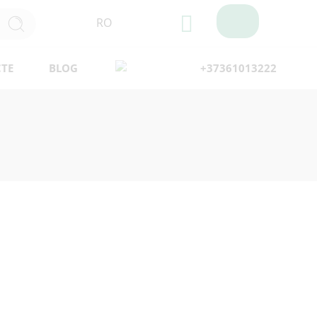
RO
TE
BLOG
+37361013222
Filtre
 cu selecția dvs.