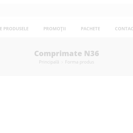
E PRODUSELE
PROMOȚII
PACHETE
CONTAC
Comprimate N36
Principală
Forma produs
Nu s-au găsit produse care să se potrivească