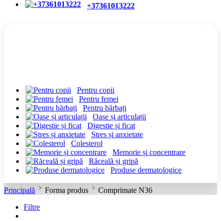
+37361013222
CATEGORII
Pentru copii
Pentru femei
Pentru bărbați
Oase și articulații
Digestie și ficat
Stres și anxietate
Colesterol
Memorie și concentrare
Răceală și gripă
Produse dermatologice
Principală
Forma produs
Comprimate N36
Filtre