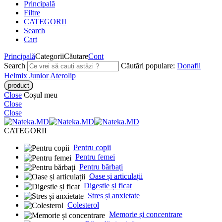
Principală
Filtre
CATEGORII
Search
Cart
Principală
Categorii
Căutare
Cont
Search
Căutări populare:
Donafil
Helmix Junior
Aterolip
Close
Coșul meu
Close
Close
CATEGORII
Pentru copii
Pentru femei
Pentru bărbați
Oase și articulații
Digestie și ficat
Stres și anxietate
Colesterol
Memorie și concentrare