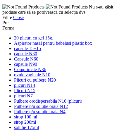
Nu s-au găsit
produse care să se potrivească cu selecția dvs.
Filtre
Close
Preț
Forma
20 plicuri cu gel 15g.
Aspirator nasal pentru bebelusi plastic box
capsule 15+15
capsule N30
Capsule N60
capsule N90
Comprimate N36
ovule vaginale N10
Plicuri cu pulbere N20
plicuri N14
Plicuri N15
plicuri N7
Pulbere orodispersabila N10 (plicuri)
Pulbere p/u solutie orala N12
Pulbere p/u solutie orala N4
sirop 100 ml
sirop 200ml
solutie 175ml