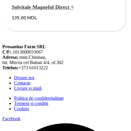
Solvitale Magnefol Direct +
135,00
MDL
Prosanitas Farm SRL
C/F:
1013600033067
Adresa:
mun.Chisinau,
bd. Mircea cel Batran 4/4, of.302
Telefon:
+373 61013222
Despre noi
Contacte
Livrare și plată
Politica de confidențialitate
Termeni și condiții
Cookies
Facebook