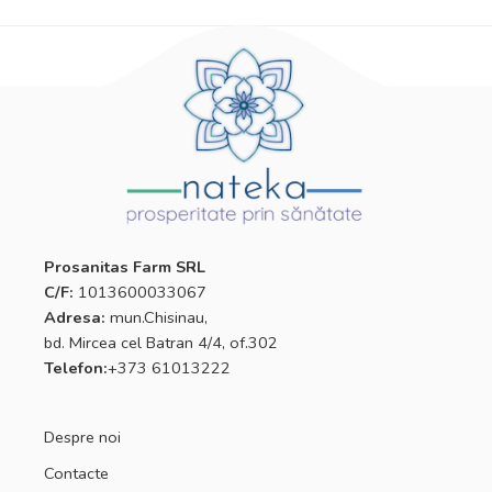
Prosanitas Farm SRL
C/F:
1013600033067
Adresa:
mun.Chisinau,
bd. Mircea cel Batran 4/4, of.302
Telefon:
+373 61013222
Despre noi
Contacte