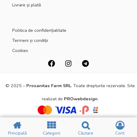
Livrare și plată
Politica de confidențialitate
Termeni și condiții
Cookies
© 2025 –
Prosanitas Farm
SRL
.
Toate drepturile rezervate. Site
realizat de
PROwebdesign
.
Principală
Principală
Categorii
Categorii
Căutare
Căutare
Cont
Cont
Principală
Principală
Filtre
Filtre
CATEGORII
CATEGORII
Cart
Cart