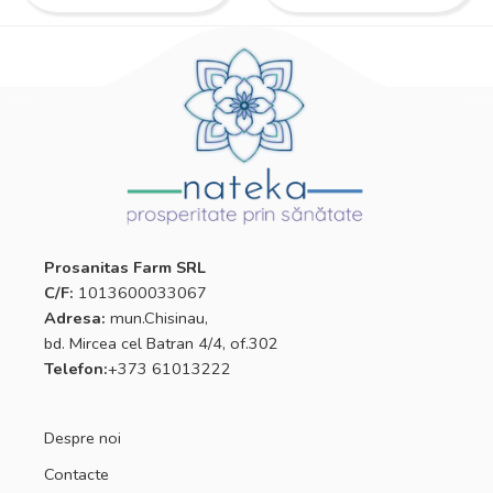
Prosanitas Farm SRL
C/F:
1013600033067
Adresa:
mun.Chisinau,
bd. Mircea cel Batran 4/4, of.302
Telefon:
+373 61013222
Despre noi
Contacte