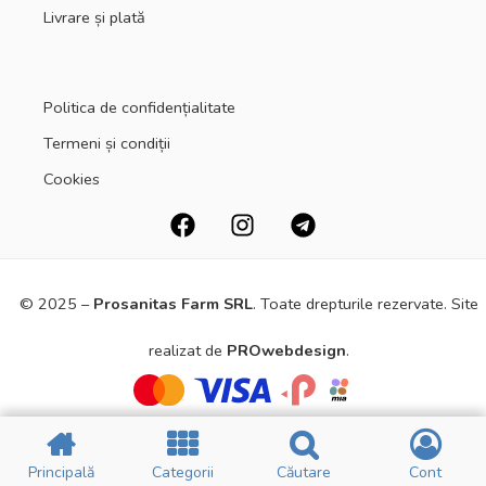
Livrare și plată
Politica de confidențialitate
Termeni și condiții
Cookies
© 2025 –
Prosanitas Farm
SRL
.
Toate drepturile rezervate. Site
realizat de
PROwebdesign
.
Principală
Principală
Categorii
Categorii
Căutare
Căutare
Cont
Cont
Principală
Principală
Filtre
Filtre
CATEGORII
CATEGORII
Cart
Cart