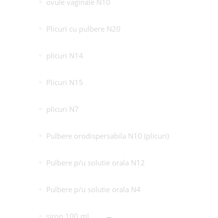
ovule vaginale N10
Plicuri cu pulbere N20
plicuri N14
Plicuri N15
plicuri N7
Pulbere orodispersabila N10 (plicuri)
Pulbere p/u solutie orala N12
Pulbere p/u solutie orala N4
sirop 100 ml