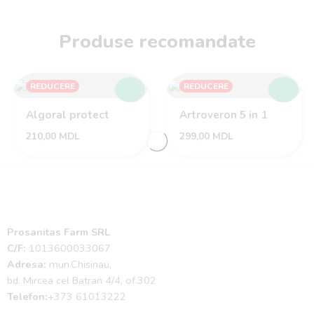
Produse recomandate
REDUCERE
REDUCERE
Algoral protect
Artroveron 5 in 1
210,00
MDL
299,00
MDL
Prosanitas Farm SRL
C/F:
1013600033067
Adresa:
mun.Chisinau,
bd. Mircea cel Batran 4/4, of.302
Telefon:
+373 61013222