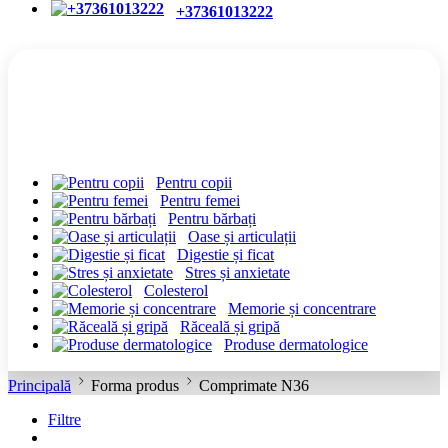
+37361013222
CATEGORII
Pentru copii
Pentru femei
Pentru bărbați
Oase și articulații
Digestie și ficat
Stres și anxietate
Colesterol
Memorie și concentrare
Răceală și gripă
Produse dermatologice
Principală
Forma produs
Comprimate N36
Filtre