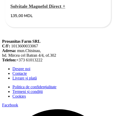
Solvitale Magnefol Direct +
135,00
MDL
Prosanitas Farm SRL
C/F:
1013600033067
Adresa:
mun.Chisinau,
bd. Mircea cel Batran 4/4, of.302
Telefon:
+373 61013222
Despre noi
Contacte
Livrare și plată
Politica de confidențialitate
Termeni și condiții
Cookies
Facebook