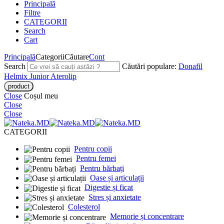
Principală
Filtre
CATEGORII
Search
Cart
Principală
Categorii
Căutare
Cont
Search
Căutări populare:
Donafil
Helmix Junior
Aterolip
Close
Coșul meu
Close
Close
CATEGORII
Pentru copii
Pentru femei
Pentru bărbați
Oase și articulații
Digestie și ficat
Stres și anxietate
Colesterol
Memorie și concentrare