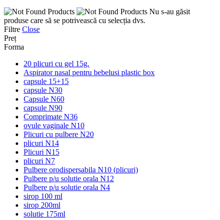
Nu s-au găsit
produse care să se potrivească cu selecția dvs.
Filtre
Close
Preț
Forma
20 plicuri cu gel 15g.
Aspirator nasal pentru bebelusi plastic box
capsule 15+15
capsule N30
Capsule N60
capsule N90
Comprimate N36
ovule vaginale N10
Plicuri cu pulbere N20
plicuri N14
Plicuri N15
plicuri N7
Pulbere orodispersabila N10 (plicuri)
Pulbere p/u solutie orala N12
Pulbere p/u solutie orala N4
sirop 100 ml
sirop 200ml
solutie 175ml