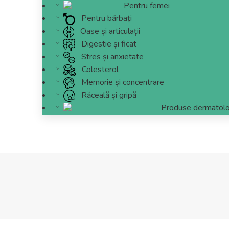
Pentru femei
Pentru bărbați
Oase și articulații
Digestie și ficat
Stres și anxietate
Colesterol
Memorie și concentrare
Răceală și gripă
Produse dermatolo