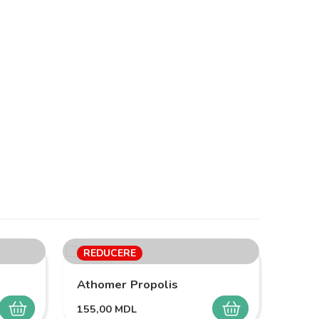
REDUCERE
RED
Athomer Propolis
155,00
MDL
SELECTEAZĂ
SELECTEAZĂ