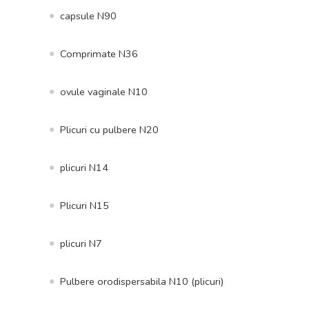
capsule N90
Comprimate N36
ovule vaginale N10
Plicuri cu pulbere N20
plicuri N14
Plicuri N15
plicuri N7
Pulbere orodispersabila N10 (plicuri)