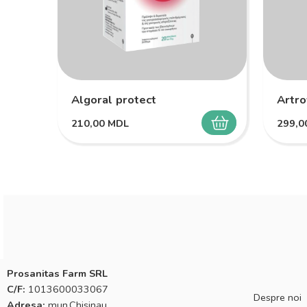
Algoral protect
Artro
210,00
MDL
299,
SELECTEAZĂ
Prosanitas Farm SRL
C/F:
1013600033067
Despre noi
Adresa:
mun.Chisinau,