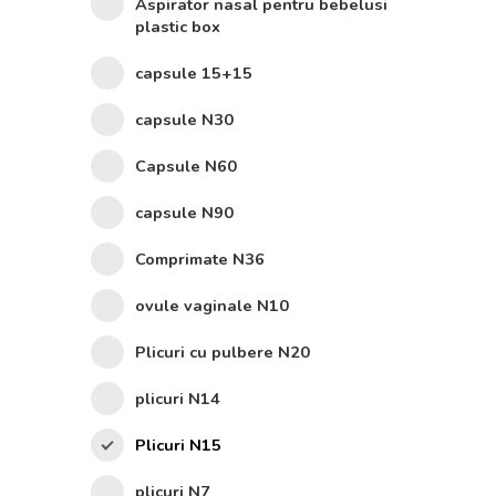
Aspirator nasal pentru bebelusi
plastic box
capsule 15+15
capsule N30
Capsule N60
capsule N90
Comprimate N36
ovule vaginale N10
Plicuri cu pulbere N20
plicuri N14
Plicuri N15
plicuri N7