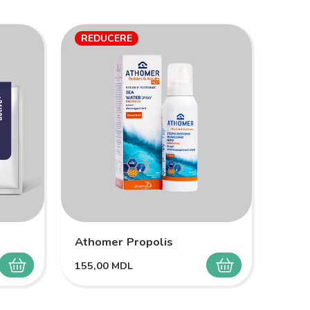
REDUCERE
RED
Athomer Propolis
Melo
155,00
MDL
149,
SELECTEAZĂ
SELECTEAZĂ