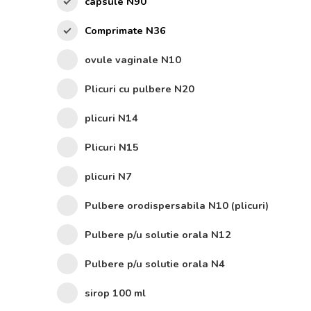
capsule N90
Comprimate N36
ovule vaginale N10
Plicuri cu pulbere N20
plicuri N14
Plicuri N15
plicuri N7
Pulbere orodispersabila N10 (plicuri)
Pulbere p/u solutie orala N12
Pulbere p/u solutie orala N4
sirop 100 ml