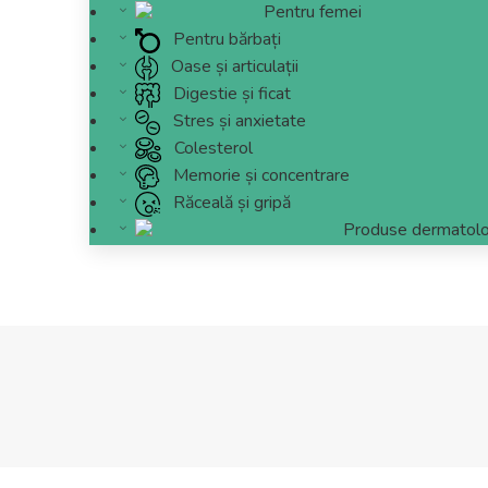
Pentru femei
Pentru bărbați
Oase și articulații
Digestie și ficat
Stres și anxietate
Colesterol
Memorie și concentrare
Răceală și gripă
Produse dermatolo