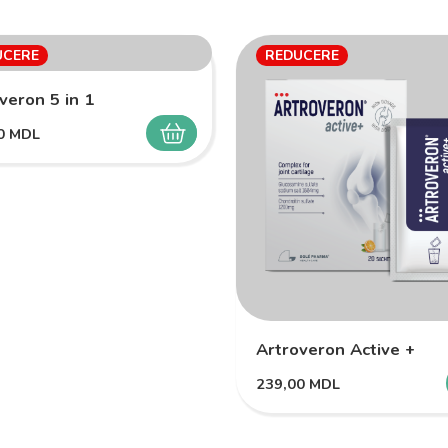
UCERE
REDUCERE
veron 5 in 1
00
MDL
SELECTEAZĂ
Artroveron Active +
239,00
MDL