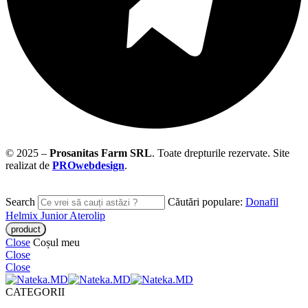
© 2025 –
Prosanitas Farm
SRL
.
Toate drepturile rezervate. Site
realizat de
PROwebdesign
.
Search
Căutări populare:
Donafil
Helmix Junior
Aterolip
Close
Coșul meu
Close
Close
CATEGORII