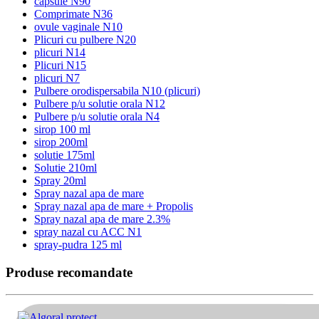
capsule N90
Comprimate N36
ovule vaginale N10
Plicuri cu pulbere N20
plicuri N14
Plicuri N15
plicuri N7
Pulbere orodispersabila N10 (plicuri)
Pulbere p/u solutie orala N12
Pulbere p/u solutie orala N4
sirop 100 ml
sirop 200ml
solutie 175ml
Solutie 210ml
Spray 20ml
Spray nazal apa de mare
Spray nazal apa de mare + Propolis
Spray nazal apa de mare 2.3%
spray nazal cu ACC N1
spray-pudra 125 ml
Produse recomandate