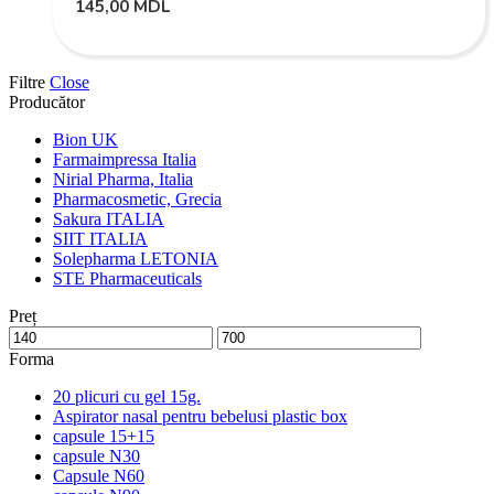
145,00
MDL
Filtre
Close
Producător
Bion UK
Farmaimpressa Italia
Nirial Pharma, Italia
Pharmacosmetic, Grecia
Sakura ITALIA
SIIT ITALIA
Solepharma LETONIA
STE Pharmaceuticals
Preț
Forma
20 plicuri cu gel 15g.
Aspirator nasal pentru bebelusi plastic box
capsule 15+15
capsule N30
Capsule N60