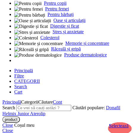
Pentru copii
Pentru femei
Pentru bărbați
Oase și articulații
Digestie și ficat
Stres și anxietate
Colesterol
Memorie și concentrare
Răceală și gripă
Produse dermatologice
Principală
Filtre
CATEGORII
Search
Cart
Principală
Categorii
Căutare
Cont
Search
Căutări populare:
Donafil
Helmix Junior
Aterolip
Close
Coșul meu
Selectează
Selectează
Selectează
Selectează
Selectează
Selectează
Selectează
Selectează
Selectează
Close