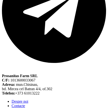
Prosanitas Farm SRL
C/F:
1013600033067
Adresa:
mun.Chisinau,
bd. Mircea cel Batran 4/4, of.302
Telefon:
+373 61013222
Despre noi
Contacte