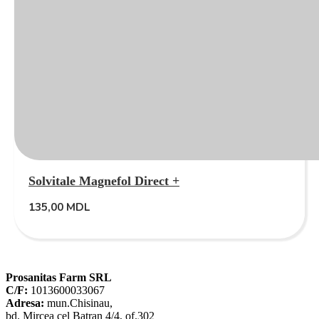
Solvitale Magnefol Direct +
135,00
MDL
Prosanitas Farm SRL
C/F:
1013600033067
Adresa:
mun.Chisinau,
bd. Mircea cel Batran 4/4, of.302