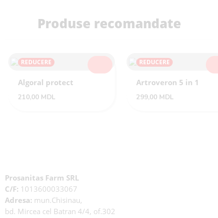
Produse recomandate
REDUCERE
REDUCERE
SELECTEAZĂ
SEL
Algoral protect
Artroveron 5 in 1
210,00
MDL
299,00
MDL
Prosanitas Farm SRL
C/F:
1013600033067
Adresa:
mun.Chisinau,
bd. Mircea cel Batran 4/4, of.302