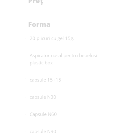
Preț
Forma
20 plicuri cu gel 15g.
Aspirator nasal pentru bebelusi
plastic box
capsule 15+15
capsule N30
Capsule N60
capsule N90