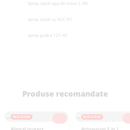
Spray nazal apa de mare 2.3%
spray nazal cu ACC N1
spray-pudra 125 ml
Produse recomandate
REDUCERE
REDUCERE
SELECTEAZĂ
SEL
Algoral protect
Artroveron 5 in 1