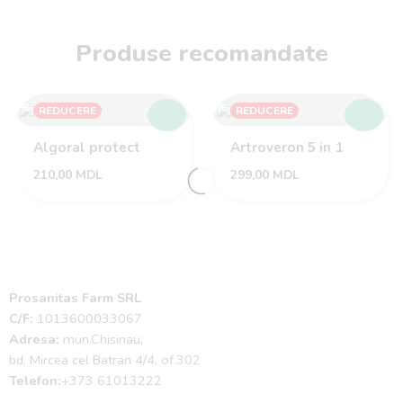
Produse recomandate
REDUCERE
REDUCERE
Algoral protect
Artroveron 5 in 1
210,00
MDL
299,00
MDL
Prosanitas Farm SRL
C/F:
1013600033067
Adresa:
mun.Chisinau,
bd. Mircea cel Batran 4/4, of.302
Telefon:
+373 61013222