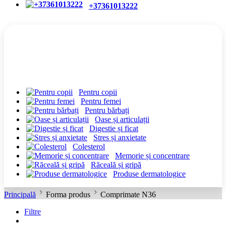
+37361013222
CATEGORII
Pentru copii
Pentru femei
Pentru bărbați
Oase și articulații
Digestie și ficat
Stres și anxietate
Colesterol
Memorie și concentrare
Răceală și gripă
Produse dermatologice
Principală
Forma produs
Comprimate N36
Filtre