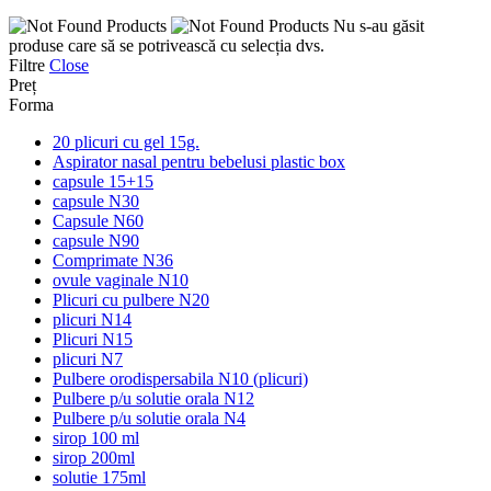
Nu s-au găsit
produse care să se potrivească cu selecția dvs.
Filtre
Close
Preț
Forma
20 plicuri cu gel 15g.
Aspirator nasal pentru bebelusi plastic box
capsule 15+15
capsule N30
Capsule N60
capsule N90
Comprimate N36
ovule vaginale N10
Plicuri cu pulbere N20
plicuri N14
Plicuri N15
plicuri N7
Pulbere orodispersabila N10 (plicuri)
Pulbere p/u solutie orala N12
Pulbere p/u solutie orala N4
sirop 100 ml
sirop 200ml
solutie 175ml