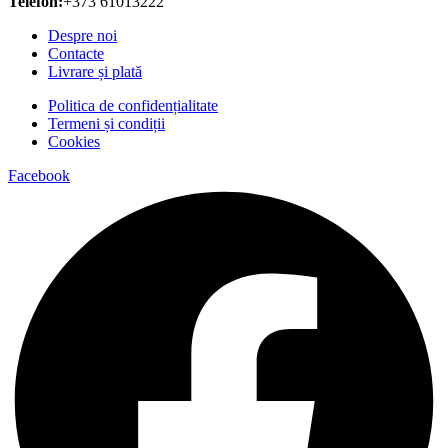
Telefon:
+373 61013222
Despre noi
Contacte
Livrare și plată
Politica de confidențialitate
Termeni și condiții
Cookies
Facebook