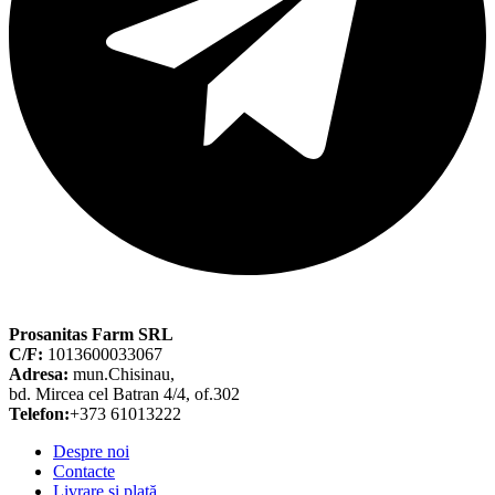
Prosanitas Farm SRL
C/F:
1013600033067
Adresa:
mun.Chisinau,
bd. Mircea cel Batran 4/4, of.302
Telefon:
+373 61013222
Despre noi
Contacte
Livrare și plată