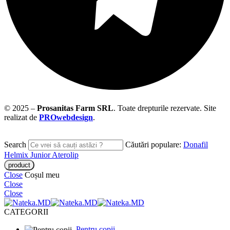
© 2025 –
Prosanitas Farm
SRL
.
Toate drepturile rezervate. Site
realizat de
PROwebdesign
.
Search
Căutări populare:
Donafil
Helmix Junior
Aterolip
Close
Coșul meu
Close
Close
CATEGORII
Pentru copii