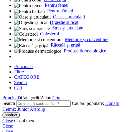
Pentru femei
Pentru bărbați
Oase și articulații
Digestie și ficat
Stres și anxietate
Colesterol
Memorie și concentrare
Răceală și gripă
Produse dermatologice
Principală
Filtre
CATEGORII
Search
Cart
Principală
Categorii
Căutare
Cont
Search
Căutări populare:
Donafil
Helmix Junior
Aterolip
Close
Coșul meu
Close
Close