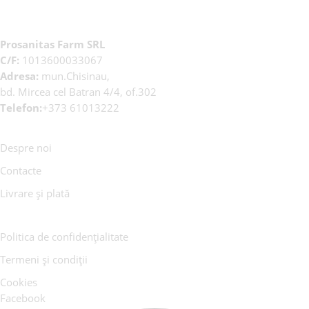
Prosanitas Farm SRL
C/F:
1013600033067
Adresa:
mun.Chisinau,
bd. Mircea cel Batran 4/4, of.302
Telefon:
+373 61013222
Despre noi
Contacte
Livrare și plată
Politica de confidențialitate
Termeni și condiții
Cookies
Facebook