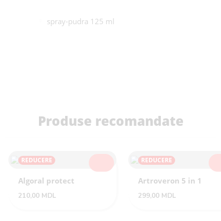
spray-pudra 125 ml
Produse recomandate
REDUCERE
REDUCERE
SELECTEAZĂ
SEL
Algoral protect
Artroveron 5 in 1
210,00
MDL
299,00
MDL