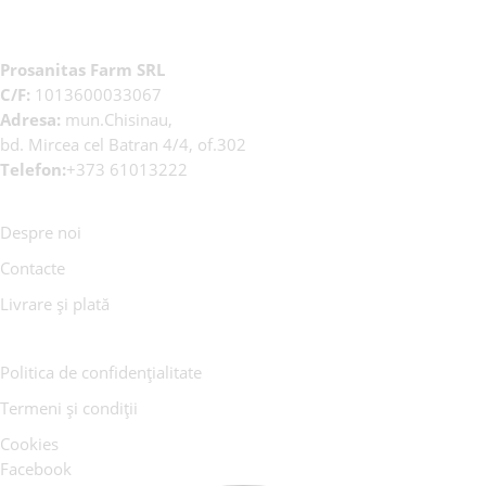
Prosanitas Farm SRL
C/F:
1013600033067
Adresa:
mun.Chisinau,
bd. Mircea cel Batran 4/4, of.302
Telefon:
+373 61013222
Despre noi
Contacte
Livrare și plată
Politica de confidențialitate
Termeni și condiții
Cookies
Facebook