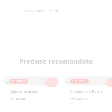
spray-pudra 125 ml
Produse recomandate
REDUCERE
REDUCERE
SELECTEAZĂ
SEL
Algoral protect
Artroveron 5 in 1
210,00
MDL
299,00
MDL