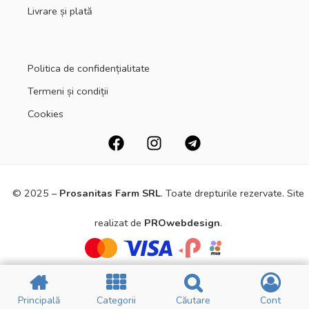
Livrare și plată
Politica de confidențialitate
Termeni și condiții
Cookies
© 2025 –
Prosanitas Farm
SRL
.
Toate drepturile rezervate. Site
realizat de
PROwebdesign
.
Principală
Principală
Categorii
Categorii
Căutare
Căutare
Cont
Cont
Principală
Principală
Filtre
Filtre
CATEGORII
CATEGORII
Cart
Cart