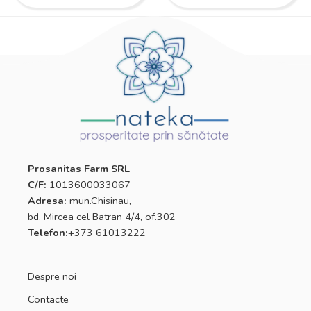
Prosanitas Farm SRL
C/F:
1013600033067
Adresa:
mun.Chisinau,
bd. Mircea cel Batran 4/4, of.302
Telefon:
+373 61013222
Despre noi
Contacte