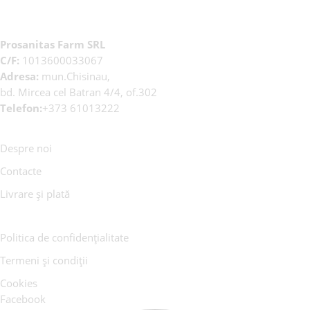
Prosanitas Farm SRL
C/F:
1013600033067
Adresa:
mun.Chisinau,
bd. Mircea cel Batran 4/4, of.302
Telefon:
+373 61013222
Despre noi
Contacte
Livrare și plată
Politica de confidențialitate
Termeni și condiții
Cookies
Facebook