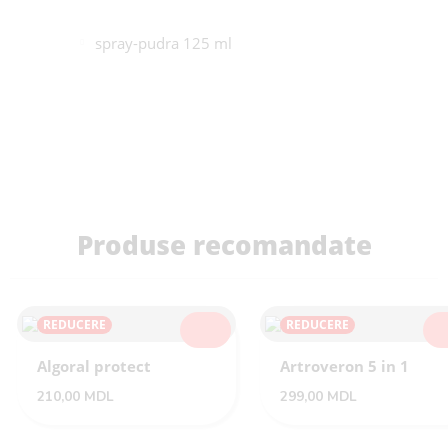
spray-pudra 125 ml
Produse recomandate
REDUCERE
REDUCERE
SELECTEAZĂ
SEL
Algoral protect
Artroveron 5 in 1
210,00
MDL
299,00
MDL