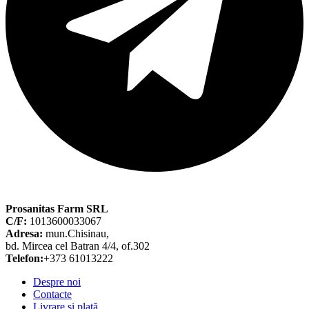
Prosanitas Farm SRL
C/F:
1013600033067
Adresa:
mun.Chisinau,
bd. Mircea cel Batran 4/4, of.302
Telefon:
+373 61013222
Despre noi
Contacte
Livrare și plată