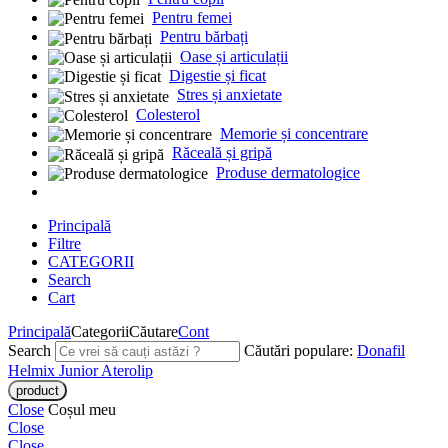
Pentru femei
Pentru bărbați
Oase și articulații
Digestie și ficat
Stres și anxietate
Colesterol
Memorie și concentrare
Răceală și gripă
Produse dermatologice
Principală
Filtre
CATEGORII
Search
Cart
Principală
Categorii
Căutare
Cont
Search
Căutări populare:
Donafil
Helmix Junior
Aterolip
Close
Coșul meu
Close
Close