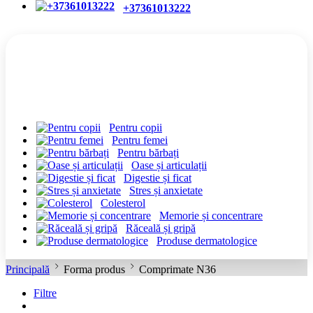
+37361013222
CATEGORII
Pentru copii
Pentru femei
Pentru bărbați
Oase și articulații
Digestie și ficat
Stres și anxietate
Colesterol
Memorie și concentrare
Răceală și gripă
Produse dermatologice
Principală
Forma produs
Comprimate N36
Filtre