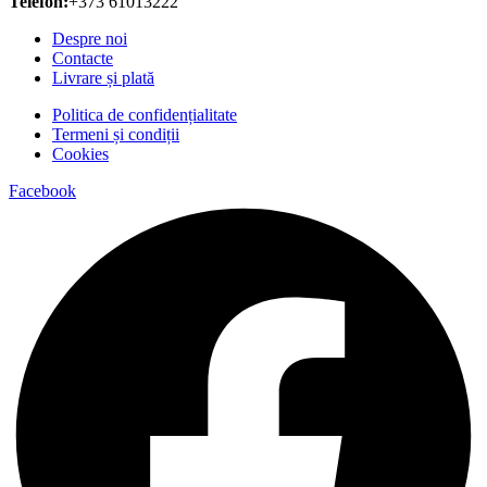
Telefon:
+373 61013222
Despre noi
Contacte
Livrare și plată
Politica de confidențialitate
Termeni și condiții
Cookies
Facebook