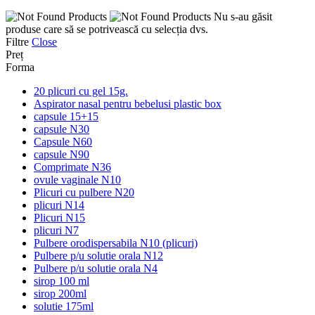
Nu s-au găsit
produse care să se potrivească cu selecția dvs.
Filtre
Close
Preț
Forma
20 plicuri cu gel 15g.
Aspirator nasal pentru bebelusi plastic box
capsule 15+15
capsule N30
Capsule N60
capsule N90
Comprimate N36
ovule vaginale N10
Plicuri cu pulbere N20
plicuri N14
Plicuri N15
plicuri N7
Pulbere orodispersabila N10 (plicuri)
Pulbere p/u solutie orala N12
Pulbere p/u solutie orala N4
sirop 100 ml
sirop 200ml
solutie 175ml