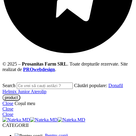
© 2025 –
Prosanitas Farm
SRL
.
Toate drepturile rezervate. Site
realizat de
PROwebdesign
.
Search
Căutări populare:
Donafil
Helmix Junior
Aterolip
Close
Coșul meu
Close
Close
CATEGORII
Pentru copii