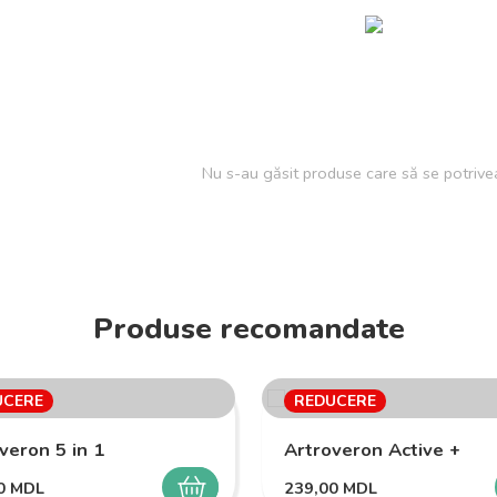
Nu s-au găsit produse care să se potrivea
Produse recomandate
UCERE
REDUCERE
veron 5 in 1
Artroveron Active +
00
MDL
239,00
MDL
SELECTEAZĂ