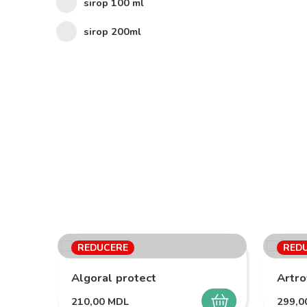
sirop 100 ml
sirop 200ml
REDUCERE
RED
Algoral protect
Artro
210,00
MDL
299,
SELECTEAZĂ