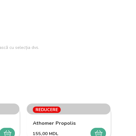
scă cu selecția dvs.
REDUCERE
RED
Athomer Propolis
155,00
MDL
SELECTEAZĂ
SELECTEAZĂ