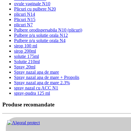
ovule vaginale N10
Plicuri cu pulbere N20
plicuri N14
Plicuri N15
plicuri N7
Pulbere orodispersabila N10 (plicuri)
Pulbere p/u solutie orala N12
Pulbere p/u solutie orala N4
sirop 100 ml
sirop 200ml
solutie 175ml
Solutie 210ml
Spray 20ml
Spray nazal apa de mare
Spray nazal apa de mare + Propolis
Spray nazal apa de mare 2.3%
spray nazal cu ACC N1
spray-pudra 125 ml
Produse recomandate