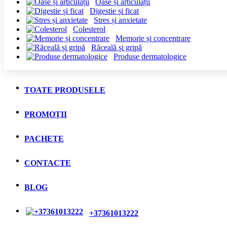
Oase și articulații
Digestie și ficat
Stres și anxietate
Colesterol
Memorie și concentrare
Răceală și gripă
Produse dermatologice
TOATE PRODUSELE
PROMOȚII
PACHETE
CONTACTE
BLOG
+37361013222