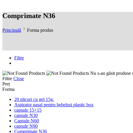
Comprimate N36
Principală
Forma produs
Filtre
Nu s-au găsit produse c
Filtre
Close
Preț
Forma
20 plicuri cu gel 15g.
Aspirator nasal pentru bebelusi plastic box
capsule 15+15
capsule N30
Capsule N60
capsule N90
Comprimate N36