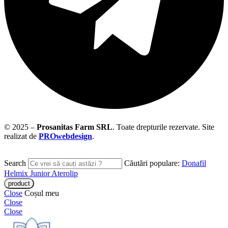
© 2025 –
Prosanitas Farm
SRL
.
Toate drepturile rezervate. Site
realizat de
PROwebdesign
.
Search
Căutări populare:
Donafil
Helmix Junior
Aterolip
Close
Coșul meu
Close
Close