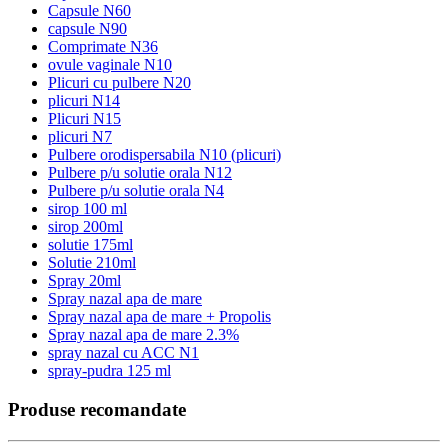
Capsule N60
capsule N90
Comprimate N36
ovule vaginale N10
Plicuri cu pulbere N20
plicuri N14
Plicuri N15
plicuri N7
Pulbere orodispersabila N10 (plicuri)
Pulbere p/u solutie orala N12
Pulbere p/u solutie orala N4
sirop 100 ml
sirop 200ml
solutie 175ml
Solutie 210ml
Spray 20ml
Spray nazal apa de mare
Spray nazal apa de mare + Propolis
Spray nazal apa de mare 2.3%
spray nazal cu ACC N1
spray-pudra 125 ml
Produse recomandate