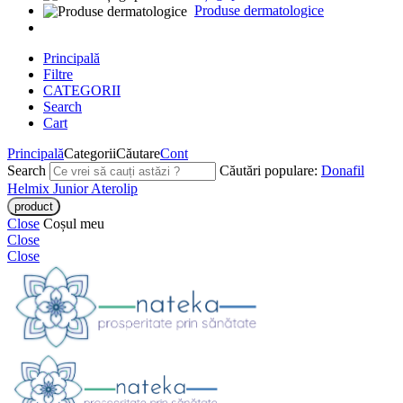
Produse dermatologice
Principală
Filtre
CATEGORII
Search
Cart
Principală
Categorii
Căutare
Cont
Search
Căutări populare:
Donafil
Helmix Junior
Aterolip
Close
Coșul meu
Close
Close