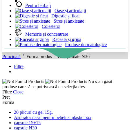
Pentru bărbați
Oase și articulații
Digestie și ficat
Stres și anxietate
Colesterol
Memorie și concentrare
Răceală și gripă
Produse dermatologice
Principală
Forma produs
Comprimate N36
Filtre
Nu s-au găsit
produse care să se potrivească cu selecția dvs.
Filtre
Close
Preț
Forma
20 plicuri cu gel 15g.
Aspirator nasal pentru bebelusi plastic box
capsule 15+15
capsule N30