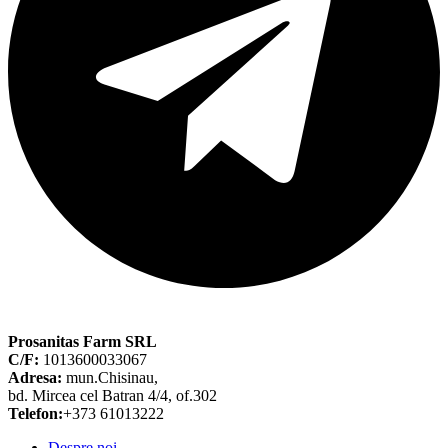
Prosanitas Farm SRL
C/F:
1013600033067
Adresa:
mun.Chisinau,
bd. Mircea cel Batran 4/4, of.302
Telefon:
+373 61013222
Despre noi