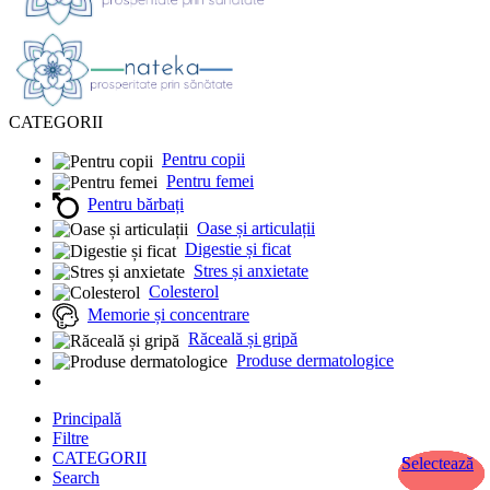
CATEGORII
Pentru copii
Pentru femei
Pentru bărbați
Oase și articulații
Digestie și ficat
Stres și anxietate
Colesterol
Memorie și concentrare
Răceală și gripă
Produse dermatologice
Principală
Filtre
CATEGORII
Selectează
Selectează
Selectează
Selectează
Selectează
Selectează
Selectează
Selectează
Search