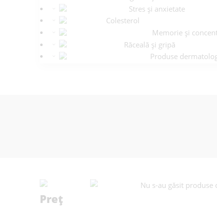
Stres și anxietate
Colesterol
Memorie și concent
Răceală și gripă
Produse dermatolog
Nu s-au găsit produse c
Preț