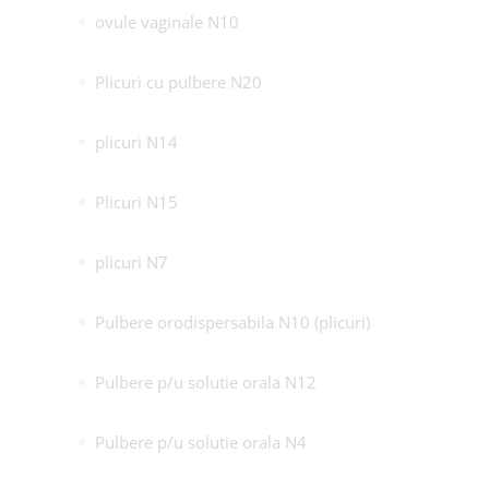
ovule vaginale N10
Plicuri cu pulbere N20
plicuri N14
Plicuri N15
plicuri N7
Pulbere orodispersabila N10 (plicuri)
Pulbere p/u solutie orala N12
Pulbere p/u solutie orala N4