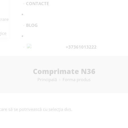
CONTACTE
rare
BLOG
ice
+37361013222
Comprimate N36
Principală
Forma produs
are să se potrivească cu selecția dvs.