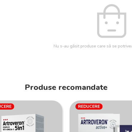
Nu s-au găsit produse care să se potrivea
Produse recomandate
UCERE
REDUCERE