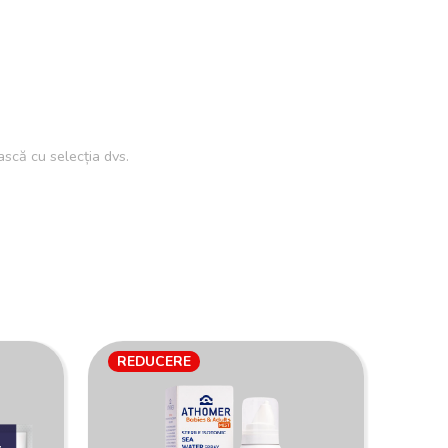
scă cu selecția dvs.
REDUCERE
RED