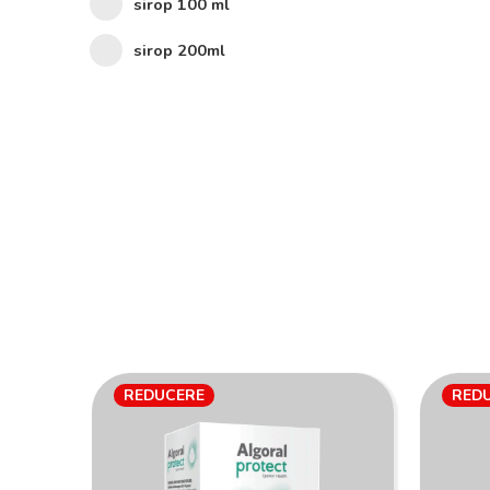
sirop 100 ml
sirop 200ml
REDUCERE
RED