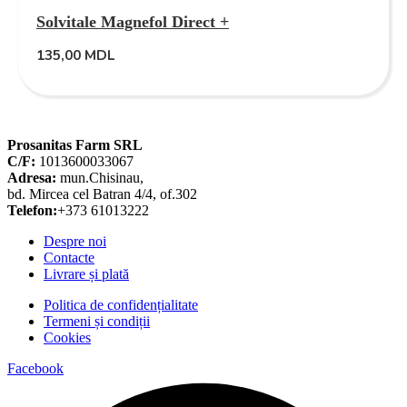
Solvitale Magnefol Direct +
135,00
MDL
Prosanitas Farm SRL
C/F:
1013600033067
Adresa:
mun.Chisinau,
bd. Mircea cel Batran 4/4, of.302
Telefon:
+373 61013222
Despre noi
Contacte
Livrare și plată
Politica de confidențialitate
Termeni și condiții
Cookies
Facebook