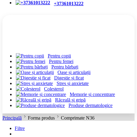
+37361013222
CATEGORII
Pentru copii
Pentru femei
Pentru bărbați
Oase și articulații
Digestie și ficat
Stres și anxietate
Colesterol
Memorie și concentrare
Răceală și gripă
Produse dermatologice
Principală
Forma produs
Comprimate N36
Filtre