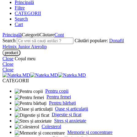
Principală
Filtre
CATEGORII
Search
Cart
Principală
Categorii
Căutare
Cont
Search
Căutări populare:
Donafil
Helmix Junior
Aterolip
Close
Coșul meu
Close
Close
CATEGORII
Pentru copii
Pentru femei
Pentru bărbați
Oase și articulații
Digestie și ficat
Stres și anxietate
Colesterol
Memorie și concentrare