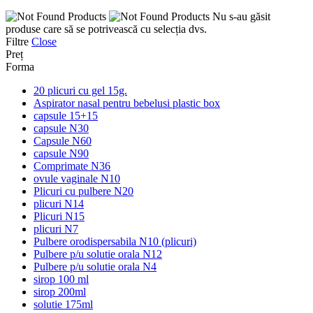
Nu s-au găsit
produse care să se potrivească cu selecția dvs.
Filtre
Close
Preț
Forma
20 plicuri cu gel 15g.
Aspirator nasal pentru bebelusi plastic box
capsule 15+15
capsule N30
Capsule N60
capsule N90
Comprimate N36
ovule vaginale N10
Plicuri cu pulbere N20
plicuri N14
Plicuri N15
plicuri N7
Pulbere orodispersabila N10 (plicuri)
Pulbere p/u solutie orala N12
Pulbere p/u solutie orala N4
sirop 100 ml
sirop 200ml
solutie 175ml