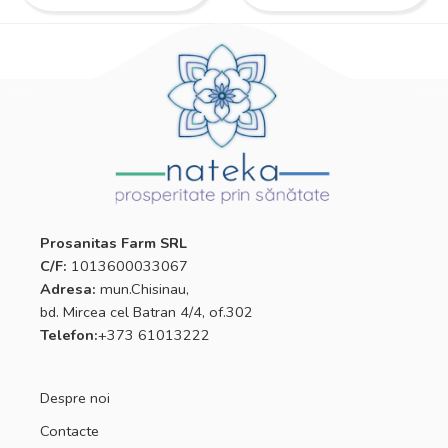
Prosanitas Farm SRL
C/F:
1013600033067
Adresa:
mun.Chisinau,
bd. Mircea cel Batran 4/4, of.302
Telefon:
+373 61013222
Despre noi
Contacte