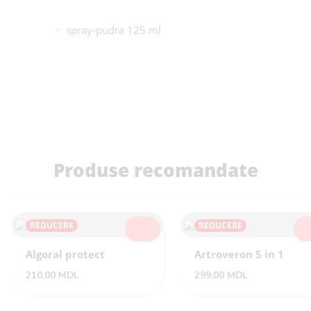
spray-pudra 125 ml
Produse recomandate
REDUCERE
REDUCERE
SELECTEAZĂ
SEL
Algoral protect
Artroveron 5 in 1
210,00
MDL
299,00
MDL