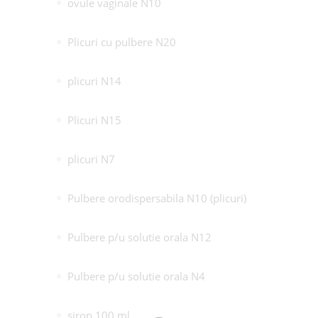
ovule vaginale N10
Plicuri cu pulbere N20
plicuri N14
Plicuri N15
plicuri N7
Pulbere orodispersabila N10 (plicuri)
Pulbere p/u solutie orala N12
Pulbere p/u solutie orala N4
sirop 100 ml