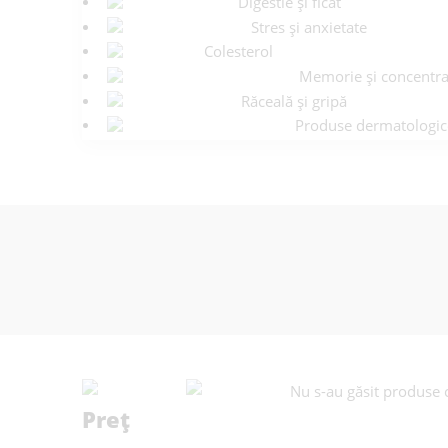
Digestie și ficat
Stres și anxietate
Colesterol
Memorie și concentra
Răceală și gripă
Produse dermatologic
Nu s-au găsit produse c
Preț