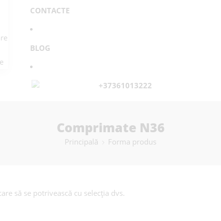
CONTACTE
re
BLOG
e
+37361013222
Comprimate N36
Principală
Forma produs
are să se potrivească cu selecția dvs.