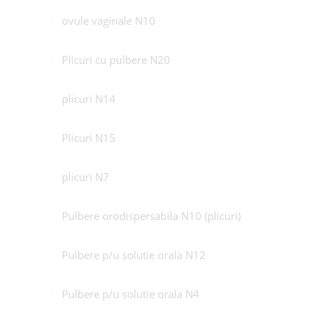
ovule vaginale N10
Plicuri cu pulbere N20
plicuri N14
Plicuri N15
plicuri N7
Pulbere orodispersabila N10 (plicuri)
Pulbere p/u solutie orala N12
Pulbere p/u solutie orala N4