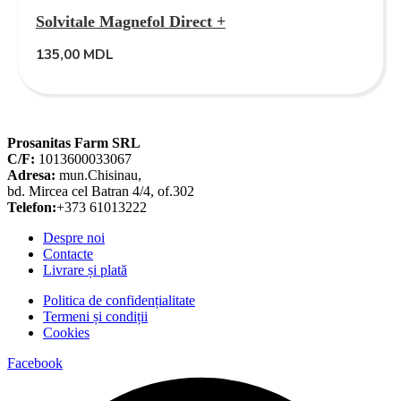
Solvitale Magnefol Direct +
135,00
MDL
Prosanitas Farm SRL
C/F:
1013600033067
Adresa:
mun.Chisinau,
bd. Mircea cel Batran 4/4, of.302
Telefon:
+373 61013222
Despre noi
Contacte
Livrare și plată
Politica de confidențialitate
Termeni și condiții
Cookies
Facebook