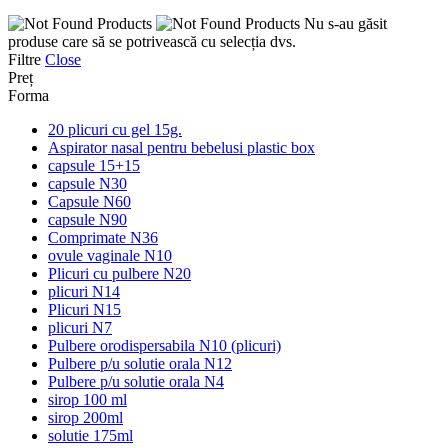
Nu s-au găsit
produse care să se potrivească cu selecția dvs.
Filtre
Close
Preț
Forma
20 plicuri cu gel 15g.
Aspirator nasal pentru bebelusi plastic box
capsule 15+15
capsule N30
Capsule N60
capsule N90
Comprimate N36
ovule vaginale N10
Plicuri cu pulbere N20
plicuri N14
Plicuri N15
plicuri N7
Pulbere orodispersabila N10 (plicuri)
Pulbere p/u solutie orala N12
Pulbere p/u solutie orala N4
sirop 100 ml
sirop 200ml
solutie 175ml