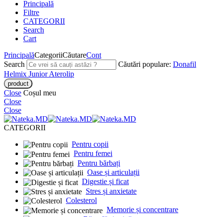
Principală
Filtre
CATEGORII
Search
Cart
Principală
Categorii
Căutare
Cont
Search
Căutări populare:
Donafil
Helmix Junior
Aterolip
Close
Coșul meu
Close
Close
CATEGORII
Pentru copii
Pentru femei
Pentru bărbați
Oase și articulații
Digestie și ficat
Stres și anxietate
Colesterol
Memorie și concentrare