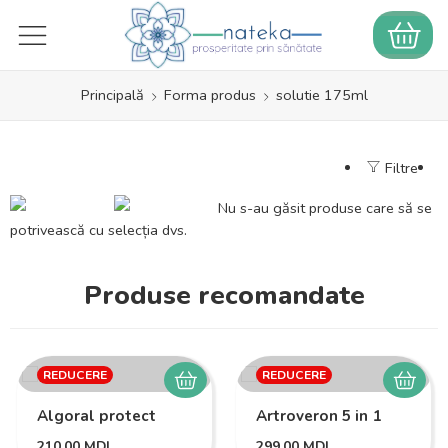
Principală
Forma produs
solutie 175ml
Filtre
Nu s-au găsit produse care să se
potrivească cu selecția dvs.
Produse recomandate
REDUCERE
REDUCERE
Algoral protect
Artroveron 5 in 1
210,00
MDL
299,00
MDL